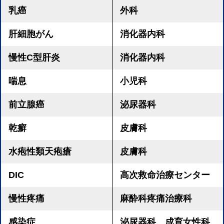
乳癌
外科
肝細胞がん
消化器内科
慢性C型肝炎
消化器内科
喘息
小児科
前立腺癌
泌尿器科
乾癬
皮膚科
水疱性類天疱瘡
皮膚科
DIC
高次救命治療センター
慢性疼痛
麻酔科疼痛治療科
感染症
泌尿器科、成育女性科