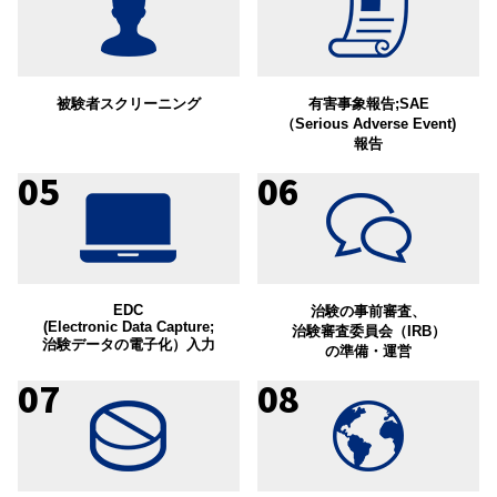
被験者スクリーニング
有害事象報告;SAE
（Serious Adverse Event)
報告
05
06
EDC
治験の事前審査、
(Electronic Data Capture;
治験審査委員会（IRB）
治験データの電子化）入力
の準備・運営
07
08