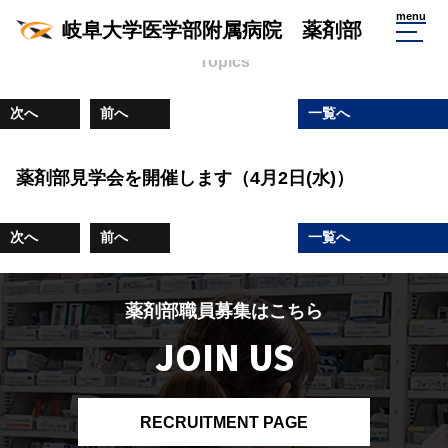
薬剤部からのお知らせ
menu
岐阜大学医学部附属病院 薬剤部
Topics
次へ
前へ
一覧へ
薬剤部見学会を開催します（4月2日(水)）
次へ
前へ
一覧へ
薬剤部職員募集はこちら
JOIN US
RECRUITMENT PAGE