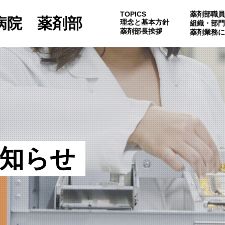
TOPICS
薬剤部職員
病院 薬剤部
理念と基本方針
組織・部門
薬剤部長挨拶
薬剤業務に
知らせ