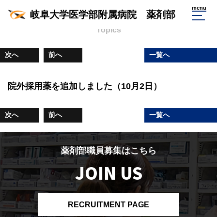
薬剤部からのお知らせ
menu
岐阜大学医学部附属病院 薬剤部
Topics
次へ
前へ
一覧へ
院外採用薬を追加しました（10月2日）
次へ
前へ
一覧へ
薬剤部職員募集はこちら
JOIN US
RECRUITMENT PAGE