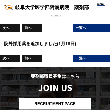
薬剤部からのお知らせ
menu
岐阜大学医学部附属病院 薬剤部
Topics
次へ
前へ
一覧へ
院外採用薬を追加しました(1月18日)
次へ
前へ
一覧へ
薬剤部職員募集はこちら
JOIN US
RECRUITMENT PAGE