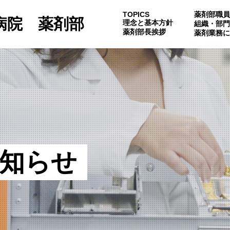
TOPICS
薬剤部職員
病院 薬剤部
理念と基本方針
組織・部門
薬剤部長挨拶
薬剤業務に
知らせ